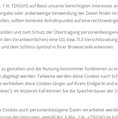
. 1 lit. f DSGVO auf Basis unseres berechtigten Interesses a
ergabe oder anderweitige Verwendung der Daten findet nicht
rüfen, sollten konkrete Anhaltspunkte auf eine rechtswidri
gründen und zum Schutz der Übertragung personenbezogene
an den Verantwortlichen) eine SSL-bzw. TLS-Verschlüsselung
“ und dem Schloss-Symbol in Ihrer Browserzeile erkennen.
 zu gestalten und die Nutzung bestimmter Funktionen zu er
ät abgelegt werden. Teilweise werden diese Cookies nach S
eise verbleiben diese Cookies länger auf Ihrem Endgerät und
okies“). Im letzteren Fall können Sie die Speicherdauer der 
te Cookies auch personenbezogene Daten verarbeitet werden
rung des Vertrages, gemäß Art. 6 Abs. 1 lit. a DSGVO im Fal