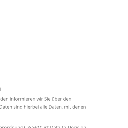
ung
n
nden informieren wir Sie über den
ten sind hierbei alle Daten, mit denen
verordnung (DSGVO) ist Data-to-Decision