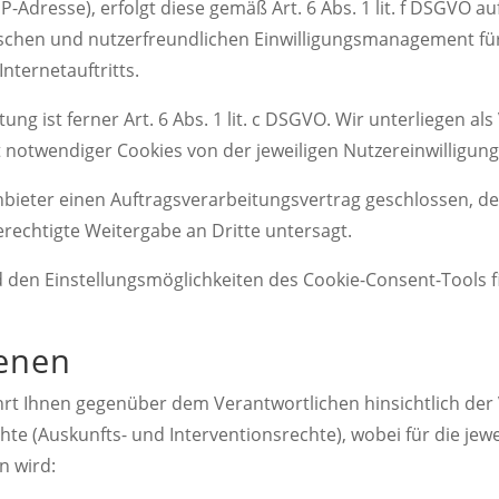
Adresse), erfolgt diese gemäß Art. 6 Abs. 1 lit. f DSGVO au
schen und nutzerfreundlichen Einwilligungsmanagement für
ternetauftritts.
ng ist ferner Art. 6 Abs. 1 lit. c DSGVO. Wir unterliegen al
ht notwendiger Cookies von der jeweiligen Nutzereinwilligu
nbieter einen Auftragsverarbeitungsvertrag geschlossen, d
erechtigte Weitergabe an Dritte untersagt.
 den Einstellungsmöglichkeiten des Cookie-Consent-Tools f
fenen
rt Ihnen gegenüber dem Verantwortlichen hinsichtlich de
te (Auskunfts- und Interventionsrechte), wobei für die je
n wird: