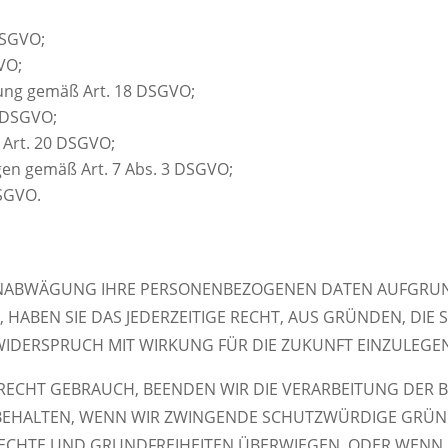
DSGVO;
VO;
tung gemäß Art. 18 DSGVO;
9 DSGVO;
 Art. 20 DSGVO;
ngen gemäß Art. 7 Abs. 3 DSGVO;
DSGVO.
SENABWÄGUNG IHRE PERSONENBEZOGENEN DATEN AUFGRU
 HABEN SIE DAS JEDERZEITIGE RECHT, AUS GRÜNDEN, DIE
WIDERSPRUCH MIT WIRKUNG FÜR DIE ZUKUNFT EINZULEGE
ECHT GEBRAUCH, BEENDEN WIR DIE VERARBEITUNG DER B
RBEHALTEN, WENN WIR ZWINGENDE SCHUTZWÜRDIGE GRÜN
RECHTE UND GRUNDFREIHEITEN ÜBERWIEGEN, ODER WENN 