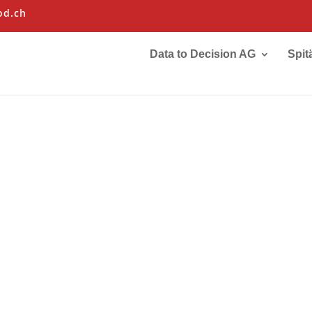
od.ch
Data to Decision AG
Spit