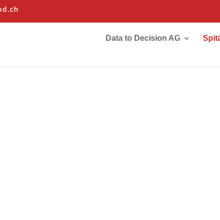
od.ch
Data to Decision AG
Spit