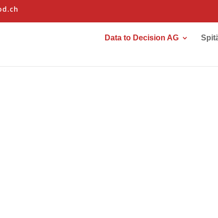
od.ch
Data to Decision AG
Spit