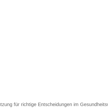
Daten für Ihren 
ist Ihr professioneller Partner fü
Gesundheitswesen.
tzung für richtige Entscheidungen im Gesundheits