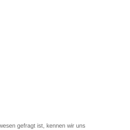
Erfolg
r Datenanalysen im
wesen gefragt ist, kennen wir uns