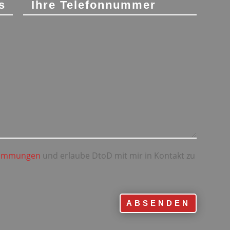
timmungen
und erlaube DtoD mit mir in Kontakt zu
ABSENDEN