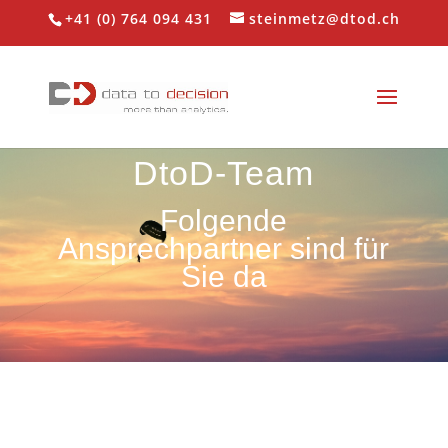
+41 (0) 764 094 431
steinmetz@dtod.ch
DtoD-Team
Folgende
Ansprechpartner sind für
Sie da